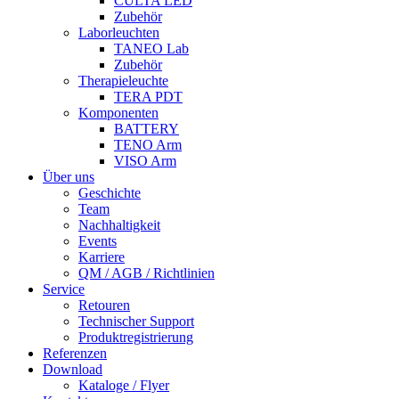
CULTA LED
Zubehör
Laborleuchten
TANEO Lab
Zubehör
Therapieleuchte
TERA PDT
Komponenten
BATTERY
TENO Arm
VISO Arm
Über uns
Geschichte
Team
Nachhaltigkeit
Events
Karriere
QM / AGB / Richtlinien
Service
Retouren
Technischer Support
Produktregistrierung
Referenzen
Download
Kataloge / Flyer