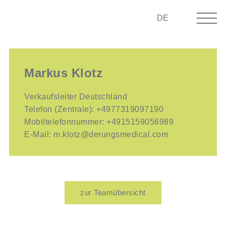
DE
Markus Klotz
Verkaufsleiter Deutschland
Telefon (Zentrale):
+4977319097190
Mobiltelefonnummer:
+4915159056989
E-Mail:
m.klotz@derungsmedical.com
zur Teamübersicht