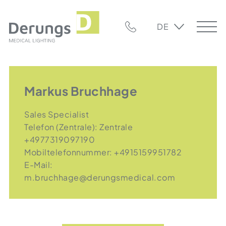
DE
Markus Bruchhage
Sales Specialist
Telefon (Zentrale):
Zentrale
+4977319097190
Mobiltelefonnummer:
+4915159951782
E-Mail:
m.bruchhage@derungsmedical.com