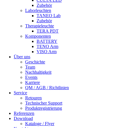
CULTA LED
Zubehör
Laborleuchten
TANEO Lab
Zubehör
Therapieleuchte
TERA PDT
Komponenten
BATTERY
TENO Arm
VISO Arm
Über uns
Geschichte
Team
Nachhaltigkeit
Events
Karriere
QM / AGB / Richtlinien
Service
Retouren
Technischer Support
Produktregistrierung
Referenzen
Download
Kataloge / Flyer