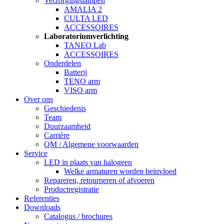
Verzorgingslampen
AMALIA 2
CULTA LED
ACCESSOIRES
Laboratoriumverlichting
TANEO Lab
ACCESSOIRES
Onderdelen
Batterij
TENO arm
VISO arm
Over ons
Geschiedenis
Team
Duurzaamheid
Carrière
QM / Algemene voorwaarden
Service
LED in plaats van halogeen
Welke armaturen worden beïnvloed
Repareren, retourneren of afvoeren
Productregistratie
Referenties
Downloads
Catalogus / brochures