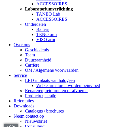
ACCESSOIRES
Laboratoriumverlichting
TANEO Lab
ACCESSOIRES
Onderdelen
Batterij
TENO arm
VISO arm
Over ons
Geschiedenis
Team
Duurzaamheid
Carrière
QM / Algemene voorwaarden
Service
LED in plaats van halogeen
Welke armaturen worden beïnvloed
Repareren, retourneren of afvoeren
Productregistratie
Referenties
Downloads
Catalogus / brochures
Neem contact op
Nieuwsbrief
Consulting