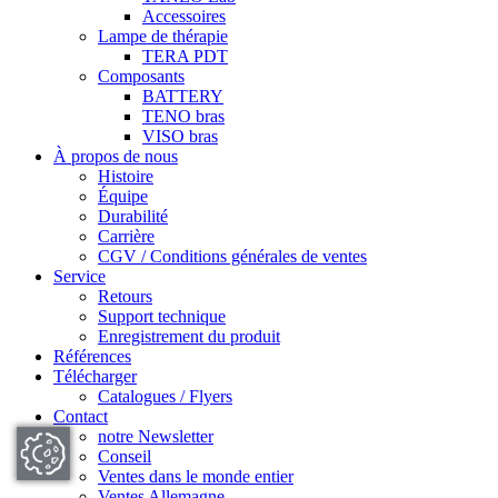
Accessoires
Lampe de thérapie
TERA PDT
Composants
BATTERY
TENO bras
VISO bras
À propos de nous
Histoire
Équipe
Durabilité
Carrière
CGV / Conditions générales de ventes
Service
Retours
Support technique
Enregistrement du produit
Références
Télécharger
Catalogues / Flyers
Contact
notre Newsletter
Conseil
Ventes dans le monde entier
Ventes Allemagne