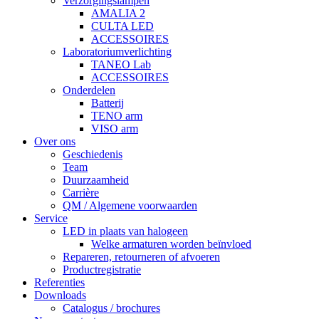
Verzorgingslampen
AMALIA 2
CULTA LED
ACCESSOIRES
Laboratoriumverlichting
TANEO Lab
ACCESSOIRES
Onderdelen
Batterij
TENO arm
VISO arm
Over ons
Geschiedenis
Team
Duurzaamheid
Carrière
QM / Algemene voorwaarden
Service
LED in plaats van halogeen
Welke armaturen worden beïnvloed
Repareren, retourneren of afvoeren
Productregistratie
Referenties
Downloads
Catalogus / brochures