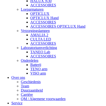
HALUX N30
ACCESSOIRES
Loeparmaturen
OPTICLUX
OPTICLUX Hand
ACCESSOIRES
ACCESSOIRES OPTICLUX Hand
Verzorgingslampen
AMALIA 2
CULTA LED
ACCESSOIRES
Laboratoriumverlichting
TANEO Lab
ACCESSOIRES
Onderdelen
Batterij
TENO arm
VISO arm
Over ons
Geschiedenis
Team
Duurzaamheid
Carrière
QM / Algemene voorwaarden
Service