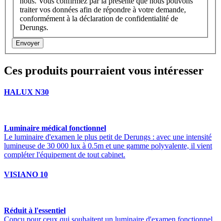
nous. Vous confirmez par la présente que nous pouvons
traiter vos données afin de répondre à votre demande,
conformément à la déclaration de confidentialité de
Derungs.
Envoyer
Ces produits pourraient vous intéresser
HALUX N30
Luminaire médical fonctionnel
Le luminaire d'examen le plus petit de Derungs : avec une intensité
lumineuse de 30 000 lux à 0.5m et une gamme polyvalente, il vient
compléter l'équipement de tout cabinet.
VISIANO 10
Réduit à l'essentiel
Conçu pour ceux qui souhaitent un luminaire d'examen fonctionnel,