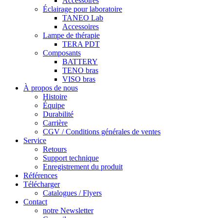
Accessoires
Éclairage pour laboratoire
TANEO Lab
Accessoires
Lampe de thérapie
TERA PDT
Composants
BATTERY
TENO bras
VISO bras
À propos de nous
Histoire
Équipe
Durabilité
Carrière
CGV / Conditions générales de ventes
Service
Retours
Support technique
Enregistrement du produit
Références
Télécharger
Catalogues / Flyers
Contact
notre Newsletter