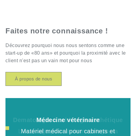
Faites notre connaissance !
Découvrez pourquoi nous nous sentons comme une
start-up de «80 ans» et pourquoi la proximité avec le
client n'est pas un vain mot pour nous
À propos de nous
Médecine dentaire
Cliniques & hôpitaux
Dematologie & chirurgie esthétique
Médecine vétérinaire
Éclairage pour les laboratoires
Éclairages d'examens pour
L'éclairage pour la dermatologie, la
Matériel médical pour cabinets et