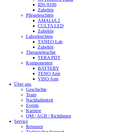
IDS-9100
Zubehör
Pflegeleuchten
AMALIA 2
CULTA LED
Zubehör
Laborleuchten
TANEO Lab
Zubehör
Therapieleuchte
TERA PDT
Komponenten
BATTERY
TENO Arm
VISO Arm
Über uns
Geschichte
Team
Nachhaltigkeit
Events
Karriere
QM / AGB / Richtlinien
Service
Retouren
Technischer Support