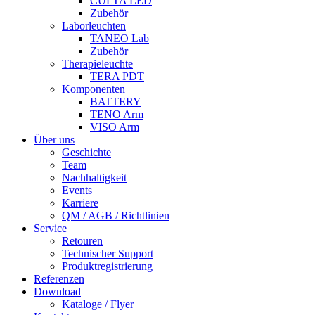
CULTA LED
Zubehör
Laborleuchten
TANEO Lab
Zubehör
Therapieleuchte
TERA PDT
Komponenten
BATTERY
TENO Arm
VISO Arm
Über uns
Geschichte
Team
Nachhaltigkeit
Events
Karriere
QM / AGB / Richtlinien
Service
Retouren
Technischer Support
Produktregistrierung
Referenzen
Download
Kataloge / Flyer