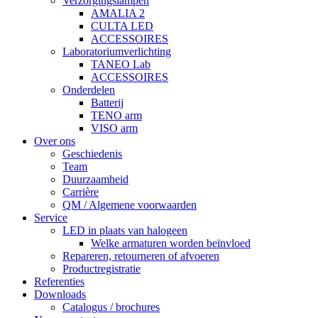
Verzorgingslampen
AMALIA 2
CULTA LED
ACCESSOIRES
Laboratoriumverlichting
TANEO Lab
ACCESSOIRES
Onderdelen
Batterij
TENO arm
VISO arm
Over ons
Geschiedenis
Team
Duurzaamheid
Carrière
QM / Algemene voorwaarden
Service
LED in plaats van halogeen
Welke armaturen worden beïnvloed
Repareren, retourneren of afvoeren
Productregistratie
Referenties
Downloads
Catalogus / brochures