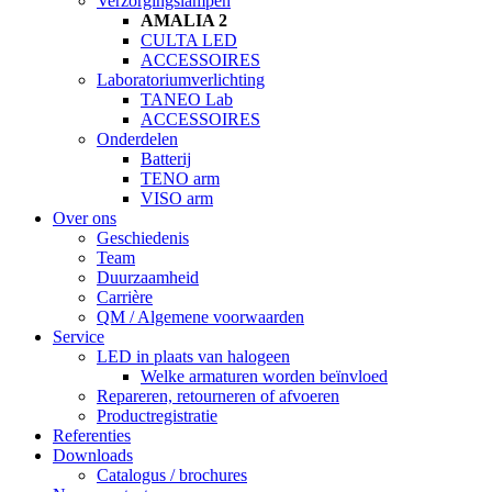
Verzorgingslampen
AMALIA 2
CULTA LED
ACCESSOIRES
Laboratoriumverlichting
TANEO Lab
ACCESSOIRES
Onderdelen
Batterij
TENO arm
VISO arm
Over ons
Geschiedenis
Team
Duurzaamheid
Carrière
QM / Algemene voorwaarden
Service
LED in plaats van halogeen
Welke armaturen worden beïnvloed
Repareren, retourneren of afvoeren
Productregistratie
Referenties
Downloads
Catalogus / brochures