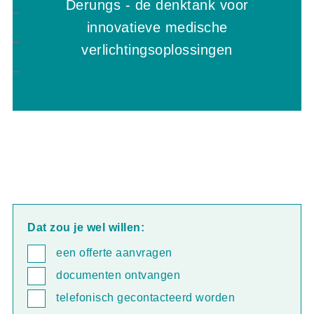
Aanvullende producten voor moderne
Derungs - de denktank voor
Nauwkeurige en zekere diagnose
en operatielampen voor dierenklinieken
oefenapparatuur
innovatieve medische
dankzij optimaal licht
en dierenartspraktijken
verlichtingsoplossingen
Meer informatie
Meer informatie
Dat zou je wel willen:
een offerte aanvragen
documenten ontvangen
telefonisch gecontacteerd worden