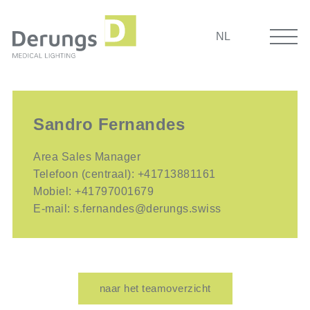
NL
Sandro Fernandes
Area Sales Manager
Telefoon (centraal):
+41713881161
Mobiel:
+41797001679
E-mail:
s.fernandes@derungs.swiss
naar het teamoverzicht