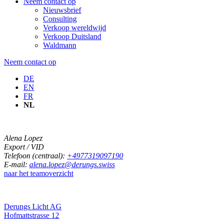
Neem contact op
Nieuwsbrief
Consulting
Verkoop wereldwijd
Verkoop Duitsland
Waldmann
Neem contact op
DE
EN
FR
NL
Alena Lopez
Export / VID
Telefoon (centraal):
+4977319097190
E-mail:
alena.lopez@derungs.swiss
naar het teamoverzicht
Derungs Licht AG
Hofmattstrasse 12