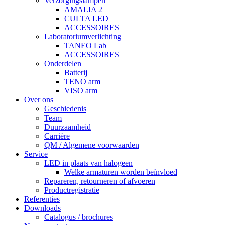
Verzorgingslampen
AMALIA 2
CULTA LED
ACCESSOIRES
Laboratoriumverlichting
TANEO Lab
ACCESSOIRES
Onderdelen
Batterij
TENO arm
VISO arm
Over ons
Geschiedenis
Team
Duurzaamheid
Carrière
QM / Algemene voorwaarden
Service
LED in plaats van halogeen
Welke armaturen worden beïnvloed
Repareren, retourneren of afvoeren
Productregistratie
Referenties
Downloads
Catalogus / brochures