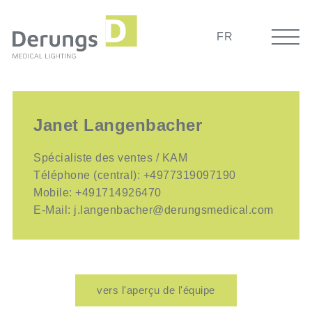
FR
Janet Langenbacher
Spécialiste des ventes / KAM
Téléphone (central):
+4977319097190
Mobile:
+491714926470
E-Mail:
j.langenbacher@derungsmedical.com
vers l'aperçu de l'équipe