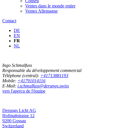
Conseil
Ventes dans le monde entier
Ventes Allemagne
Contact
DE
EN
FR
NL
Ingo Schmalfuss
Responsable du développement commercial
Téléphone (central):
+41713881193
Mobile:
+41791014116
E-Mail:
i.schmalfuss@derungs.swiss
vers l'aperçu de l'équipe
Derungs Licht AG
Hofmattstrasse 12
9200 Gossau
Switzerland