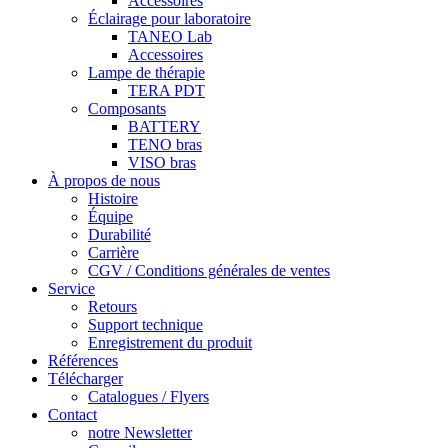
Accessoires
Éclairage pour laboratoire
TANEO Lab
Accessoires
Lampe de thérapie
TERA PDT
Composants
BATTERY
TENO bras
VISO bras
À propos de nous
Histoire
Équipe
Durabilité
Carrière
CGV / Conditions générales de ventes
Service
Retours
Support technique
Enregistrement du produit
Références
Télécharger
Catalogues / Flyers
Contact
notre Newsletter