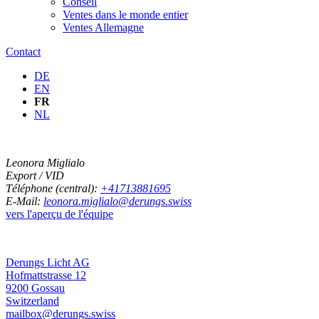
Conseil
Ventes dans le monde entier
Ventes Allemagne
Contact
DE
EN
FR
NL
Leonora Miglialo
Export / VID
Téléphone (central):
+41713881695
E-Mail:
leonora.miglialo@derungs.swiss
vers l'aperçu de l'équipe
Derungs Licht AG
Hofmattstrasse 12
9200 Gossau
Switzerland
mailbox@derungs.swiss