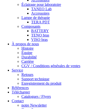
Accessoires
Éclairage pour laboratoire
TANEO Lab
Accessoires
Lampe de thérapie
TERA PDT
Composants
BATTERY
TENO bras
VISO bras
À propos de nous
Histoire
Équipe
Durabilité
Carrière
CGV / Conditions générales de ventes
Service
Retours
Support technique
Enregistrement du produit
Références
Télécharger
Catalogues / Flyers
Contact
notre Newsletter