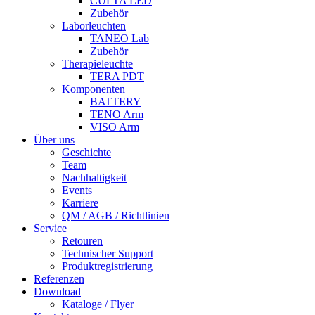
CULTA LED
Zubehör
Laborleuchten
TANEO Lab
Zubehör
Therapieleuchte
TERA PDT
Komponenten
BATTERY
TENO Arm
VISO Arm
Über uns
Geschichte
Team
Nachhaltigkeit
Events
Karriere
QM / AGB / Richtlinien
Service
Retouren
Technischer Support
Produktregistrierung
Referenzen
Download
Kataloge / Flyer