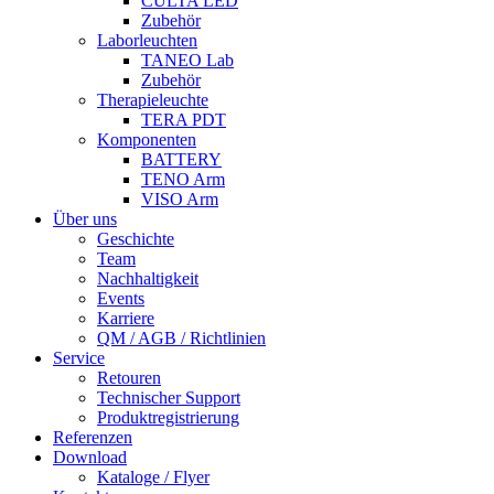
CULTA LED
Zubehör
Laborleuchten
TANEO Lab
Zubehör
Therapieleuchte
TERA PDT
Komponenten
BATTERY
TENO Arm
VISO Arm
Über uns
Geschichte
Team
Nachhaltigkeit
Events
Karriere
QM / AGB / Richtlinien
Service
Retouren
Technischer Support
Produktregistrierung
Referenzen
Download
Kataloge / Flyer